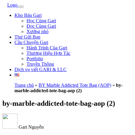
Kho Báu Gari
Học Cùng Gari
Đọc Cùng Gari
Xưởng nhỏ
Thư Gửi Bạn
Câu Chuyện Gari
Hành Trình Của Gari
Thương Hiệu Hợp Tác
Portfolio
Truyền Thông
Dịch vụ viết GARI & LLC
Trang chủ
»
BY Marble Addicted Tote Bag (AOP)
»
by-
marble-addicted-tote-bag-aop (2)
by-marble-addicted-tote-bag-aop (2)
Gari Nguyễn