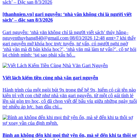
[thanhnien.vn] gari nguyễn: ‘nhà văn không chỉ là người viết
sách’ – đặc san 8/3/2026
Gari nguyễn: ‘nhà văn không chỉ là người viết sách’ thúy hằng–
nguyenthuyhang840@gmail.com 08/03/2026 12:48 gmt+7 khi thấy
gari nguyễn mở khóa học trực tuyến, tư vấn, có người nghi ngờ
‘nhà văn mà đi bán khóa học?’, ‘nhà văn mà làm tư vấn?’. cô tự hỏi
lại chính mình: ‘tại sao phải xấu hổ...
Viết lách kiếm tiền cùng nhà văn gari nguyễn
Hành trình của một ngòi bút 9x trong thế hệ 9x, hiếm có cái tên nào
kiên trì với con chữ như nhà văn gari nguyễn. từ một cô gái tỉnh lẻ
lên sài gòn trọ học, cô đã chọn viết để bấu víu giữa những ngày tuổi
trẻ nhiều áp lực. ban đầu chỉ...
Bình an không đến khi mọi thứ yên ổn, mà sẽ đến khi ta thôi sợ