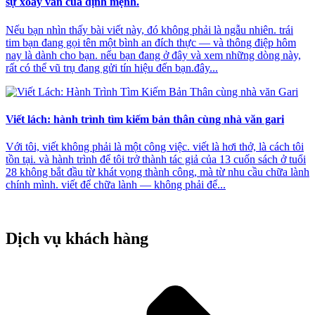
sự xoay vần của định mệnh.
Nếu bạn nhìn thấy bài viết này, đó không phải là ngẫu nhiên. trái
tim bạn đang gọi tên một bình an đích thực — và thông điệp hôm
nay là dành cho bạn. nếu bạn đang ở đây và xem những dòng này,
rất có thể vũ trụ đang gửi tín hiệu đến bạn.đây...
Viết lách: hành trình tìm kiếm bản thân cùng nhà văn gari
Với tôi, viết không phải là một công việc. viết là hơi thở, là cách tôi
tồn tại. và hành trình để tôi trở thành tác giả của 13 cuốn sách ở tuổi
28 không bắt đầu từ khát vọng thành công, mà từ nhu cầu chữa lành
chính mình. viết để chữa lành — không phải để...
Dịch vụ khách hàng