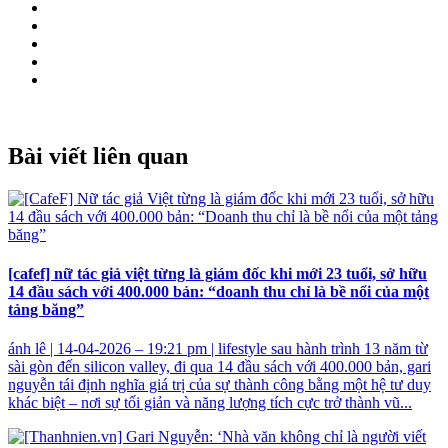
Bài viết liên quan
[cafef] nữ tác giả việt từng là giám đốc khi mới 23 tuổi, sở hữu
14 đầu sách với 400.000 bản: “doanh thu chỉ là bề nổi của một
tảng băng”
ánh lê | 14-04-2026 – 19:21 pm | lifestyle sau hành trình 13 năm từ
sài gòn đến silicon valley, đi qua 14 đầu sách với 400.000 bản, gari
nguyễn tái định nghĩa giá trị của sự thành công bằng một hệ tư duy
khác biệt – nơi sự tối giản và năng lượng tích cực trở thành vũ...