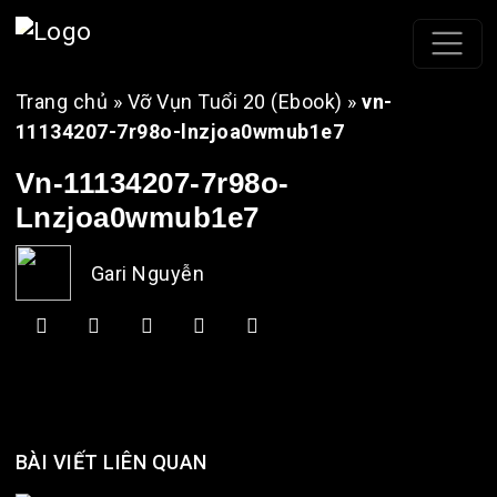
Trang chủ
»
Vỡ Vụn Tuổi 20 (Ebook)
»
vn-
11134207-7r98o-lnzjoa0wmub1e7
Vn-11134207-7r98o-
Lnzjoa0wmub1e7
Gari Nguyễn
BÀI VIẾT LIÊN QUAN