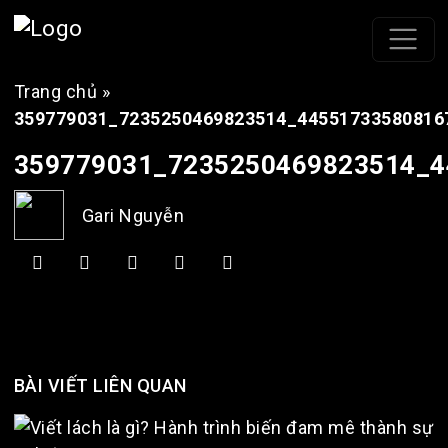
Trang chủ
»
359779031_7235250469823514_44551733580816
359779031_7235250469823514_4
Gari Nguyễn
BÀI VIẾT LIÊN QUAN