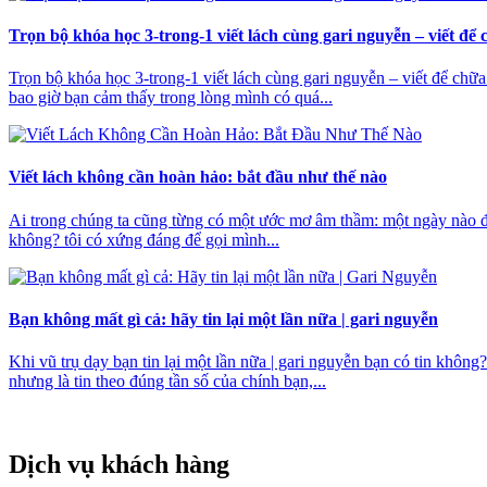
Trọn bộ khóa học 3-trong-1 viết lách cùng gari nguyễn – viết đ
Trọn bộ khóa học 3-trong-1 viết lách cùng gari nguyễn – viết để chữ
bao giờ bạn cảm thấy trong lòng mình có quá...
Viết lách không cần hoàn hảo: bắt đầu như thế nào
Ai trong chúng ta cũng từng có một ước mơ âm thầm: một ngày nào đó, 
không? tôi có xứng đáng để gọi mình...
Bạn không mất gì cả: hãy tin lại một lần nữa | gari nguyễn
Khi vũ trụ dạy bạn tin lại một lần nữa | gari nguyễn bạn có tin khô
nhưng là tin theo đúng tần số của chính bạn,...
Dịch vụ khách hàng