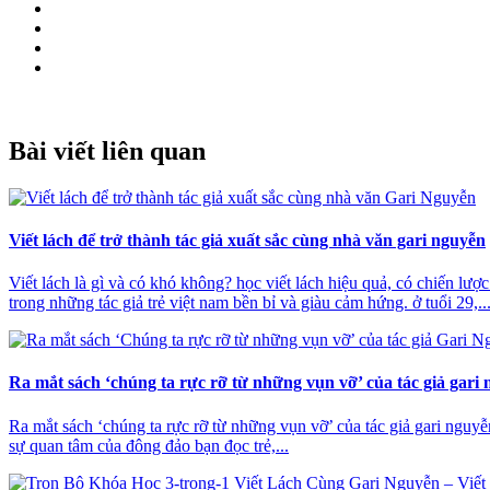
Bài viết liên quan
Viết lách để trở thành tác giả xuất sắc cùng nhà văn gari nguyễn
Viết lách là gì và có khó không? học viết lách hiệu quả, có chiến lư
trong những tác giả trẻ việt nam bền bỉ và giàu cảm hứng. ở tuổi 29,..
Ra mắt sách ‘chúng ta rực rỡ từ những vụn vỡ’ của tác giả gari
Ra mắt sách ‘chúng ta rực rỡ từ những vụn vỡ’ của tác giả gari nguyễ
sự quan tâm của đông đảo bạn đọc trẻ,...