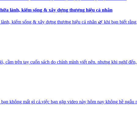
ể chữa lành, kiếm sống & xây dựng thương hiệu cá nhân
a lành, kiếm sống & xây dựng thương hiệu cá nhân 🌿 khi bạn biết rằng 
cầm trên tay cuốn sách do chính mình viết nên. nhưng khi nghĩ đến, nỗi
ng? bạn không mất gì cả.việc bạn gặp video này hôm nay không hề ngẫu 