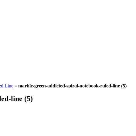
ed Line
»
marble-green-addicted-spiral-notebook-ruled-line (5)
ed-line (5)