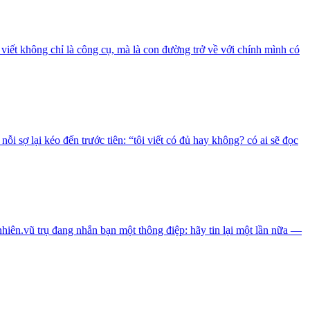
viết không chỉ là công cụ, mà là con đường trở về với chính mình có
 sợ lại kéo đến trước tiên: “tôi viết có đủ hay không? có ai sẽ đọc
nhiên.vũ trụ đang nhắn bạn một thông điệp: hãy tin lại một lần nữa —