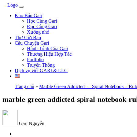
Kho Báu Gari
Học Cùng Gari
Đọc Cùng Gari
Xưởng nhỏ
Thư Gửi Bạn
Câu Chuyện Gari
Hành Trình Của Gari
Thương Hiệu Hợp Tác
Portfolio
Truyền Thông
Dịch vụ viết GARI & LLC
Trang chủ
»
Marble Green Addicted — Spiral Notebook – Rul
marble-green-addicted-spiral-notebook-rul
Gari Nguyễn