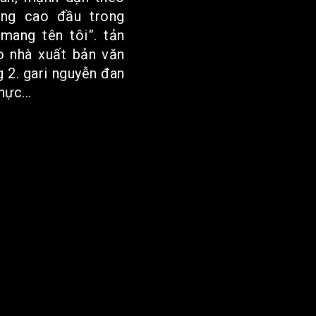
ng cao đầu trong
mang tên tôi”. tản
o nhà xuất bản văn
g 2. gari nguyễn đan
ực...