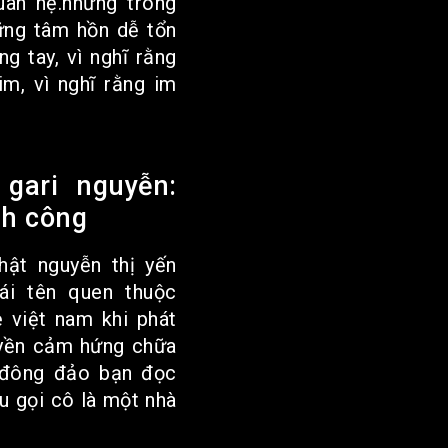
uan hệ.nhưng trong
hững tâm hồn dễ tổn
g tay, vì nghĩ rằng
im, vì nghĩ rằng im
 gari nguyễn:
nh công
thật nguyễn thị yến
ái tên quen thuộc
ẻ việt nam khi phát
uyền cảm hứng chữa
 đông đảo bạn đọc
ếu gọi cô là một nhà