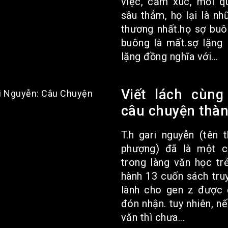
việc, cảm xúc, mối q
sâu thẳm, họ lại là n
thương nhất.họ sợ buôn
buông là mất.sợ lặng 
lặng đồng nghĩa với...
Viết lách cùng
câu chuyện thà
T.h gari nguyễn (tên 
phượng) đã là một c
trong làng văn học tr
hành 13 cuốn sách tr
lành cho gen z được
đón nhận. tuy nhiên, n
văn thì chưa...