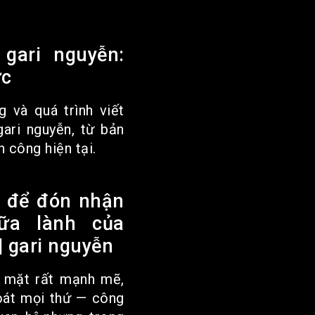
 gari nguyễn:
ực
 và quá trình viết
gari nguyễn, từ bản
 công hiện tại.
 để đón nhận
ữa lành của
 gari nguyễn
 mặt rất mạnh mẽ,
oát mọi thứ — công