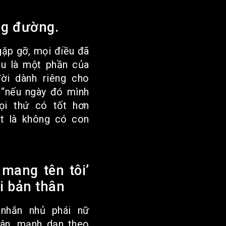
ng đường.
gặp gỡ, mọi điều đã
u là một phần của
ời dành riêng cho
: “nếu ngày đó mình
ọi thứ có tốt hơn
t là không có con
mang tên tôi’
i bản thân
 nhắn nhủ phái nữ
hân, mạnh dạn theo