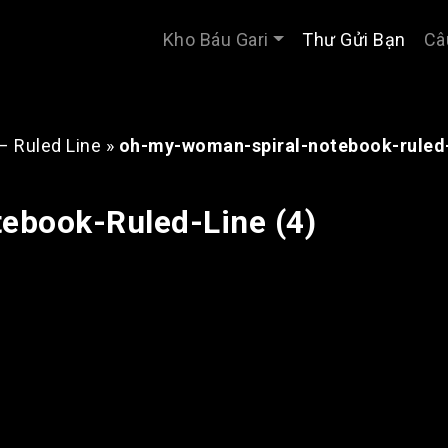
Kho Báu Gari
Thư Gửi Bạn
Câ
– Ruled Line
»
oh-my-woman-spiral-notebook-ruled-
book-Ruled-Line (4)