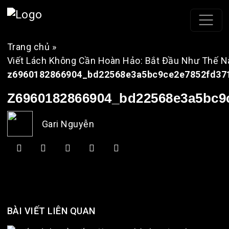
Trang chủ
»
Viết Lách Không Cần Hoàn Hảo: Bắt Đầu Như Thế N
z6960182866904_bd22568e3a5bc9ce2e7852fd37
Z6960182866904_bd22568e3a5bc9
Gari Nguyễn
BÀI VIẾT LIÊN QUAN