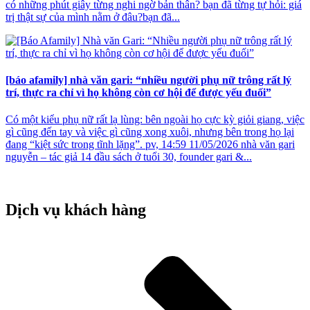
có những phút giây từng nghi ngờ bản thân? bạn đã từng tự hỏi: giá
trị thật sự của mình nằm ở đâu?bạn đã...
[báo afamily] nhà văn gari: “nhiều người phụ nữ trông rất lý
trí, thực ra chỉ vì họ không còn cơ hội để được yếu đuối”
Có một kiểu phụ nữ rất lạ lùng: bên ngoài họ cực kỳ giỏi giang, việc
gì cũng đến tay và việc gì cũng xong xuôi, nhưng bên trong họ lại
đang “kiệt sức trong tĩnh lặng”. pv, 14:59 11/05/2026 nhà văn gari
nguyễn – tác giả 14 đầu sách ở tuổi 30, founder gari &...
Dịch vụ khách hàng