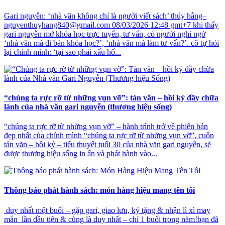
Gari nguyễn: ‘nhà văn không chỉ là người viết sách’ thúy hằng–
nguyenthuyhang840@gmail.com 08/03/2026 12:48 gmt+7 khi thấy
gari nguyễn mở khóa học trực tuyến, tư vấn, có người nghi ngờ
‘nhà văn mà đi bán khóa học?’, ‘nhà văn mà làm tư vấn?’. cô tự hỏi
lại chính mình: ‘tại sao phải xấu hổ...
“chúng ta rực rỡ từ những vụn vỡ”: tản văn – hồi ký đầy chữa
lành của nhà văn gari nguyễn (thương hiệu sống)
“chúng ta rực rỡ từ những vụn vỡ” – hành trình trở về phiên bản
đẹp nhất của chính mình “chúng ta rực rỡ từ những vụn vỡ”, cuốn
tản văn – hồi ký – tiểu thuyết tuổi 30 của nhà văn gari nguyễn, sẽ
được thương hiệu sống in ấn và phát hành vào...
Thông báo phát hành sách: món hàng hiệu mang tên tôi
duy nhất một buổi – gặp gari, giao lưu, ký tặng & nhận lì xì may
mắn lần đầu tiên & cũng là duy nhất – chỉ 1 buổi trong năm!bạn đã