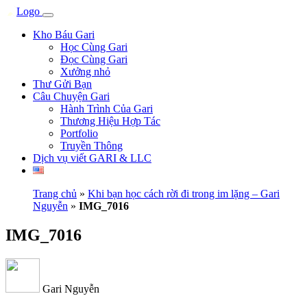
Kho Báu Gari
Học Cùng Gari
Đọc Cùng Gari
Xưởng nhỏ
Thư Gửi Bạn
Câu Chuyện Gari
Hành Trình Của Gari
Thương Hiệu Hợp Tác
Portfolio
Truyền Thông
Dịch vụ viết GARI & LLC
Trang chủ
»
Khi bạn học cách rời đi trong im lặng – Gari
Nguyễn
»
IMG_7016
IMG_7016
Gari Nguyễn