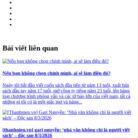
Bài viết liên quan
Nếu bạn không chọn chính mình, ai sẽ làm điều đó?
Ngày tôi bắt đầu viết cuốn sách đầu tiên từ năm 13 tuổi, xuất bản
sách đầu tay năm 17 tuổi, mở công ty riêng năm 23 tuổi, lên hàng
loạt chương trình phỏng vấn và các tờ báo lớn của việt nam, tất cả
những gì tôi có là một giấc mơ và hàng...
[thanhnien.vn] gari nguyễn: ‘nhà văn không chỉ là người viết
sách’ – đặc san 8/3/2026