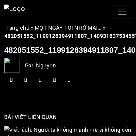
Trang chủ
»
MỘT NGÀY TÔI NHỚ MÃI…
»
482051552_1199126394911807_14093163753455
482051552_1199126394911807_14
Gari Nguyễn
BÀI VIẾT LIÊN QUAN