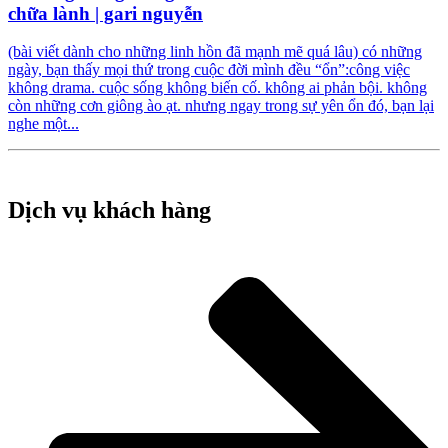
chữa lành | gari nguyễn
(bài viết dành cho những linh hồn đã mạnh mẽ quá lâu) có những
ngày, bạn thấy mọi thứ trong cuộc đời mình đều “ổn”:công việc
không drama. cuộc sống không biến cố. không ai phản bội. không
còn những cơn giông ào ạt. nhưng ngay trong sự yên ổn đó, bạn lại
nghe một...
Dịch vụ khách hàng