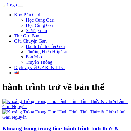
Kho Báu Gari
Học Cùng Gari
Đọc Cùng Gari
Xưởng nhỏ
Thư Gửi Bạn
Câu Chuyện Gari
Hành Trình Của Gari
Thương Hiệu Hợp Tác
Portfolio
Truyền Thông
Dịch vụ viết GARI & LLC
hành trình trở về bản thể
Khoảng trống trong tim: hành trình tỉnh thức &