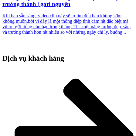
trưởng thành | gari nguyễn
Khi bạn sẵn sàng, video clip này sẽ tự tìm đến bạn.không sớm,
không muộn.bởi vì đây là một thông điệp tình cảm rất đặc biệt mà
vũ trụ gửi riêng cho bạn trong tháng 11 – một năng lượng đẹp, sâu,
và trưởng thành hơn rất nhiều so với những ngày chi ly, buông...
Dịch vụ khách hàng