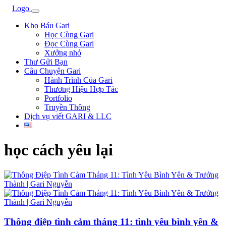
Kho Báu Gari
Học Cùng Gari
Đọc Cùng Gari
Xưởng nhỏ
Thư Gửi Bạn
Câu Chuyện Gari
Hành Trình Của Gari
Thương Hiệu Hợp Tác
Portfolio
Truyền Thông
Dịch vụ viết GARI & LLC
học cách yêu lại
Thông điệp tình cảm tháng 11: tình yêu bình yên &