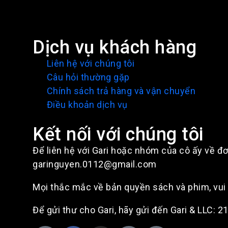
đường trở về với chính mình
có bao giờ bạn cảm thấy trong
lòng mình có quá...
Dịch vụ khách hàng
Liên hệ với chúng tôi
Câu hỏi thường gặp
Chính sách trả hàng và vận chuyển
Điều khoản dịch vụ
Kết nối với chúng tôi
Để liên hệ với Gari hoặc nhóm của cô ấy về đơ
garinguyen.0112@gmail.com
Mọi thắc mắc về bản quyền sách và phim, vu
Để gửi thư cho Gari, hãy gửi đến Gari & LLC: 