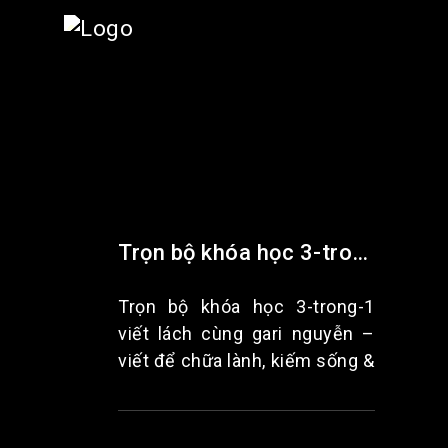
Trọn bộ khóa học 3-trong-1 viết lách cùng gari nguyễn – viết để chữa lành, kiếm sống & xây dựng thương hiệu cá nhân
Trọn bộ khóa học 3-trong-1
viết lách cùng gari nguyễn –
viết để chữa lành, kiếm sống &
xây dựng thương hiệu cá nhân
khi bạn biết rằng viết không
chỉ là công cụ, mà là con