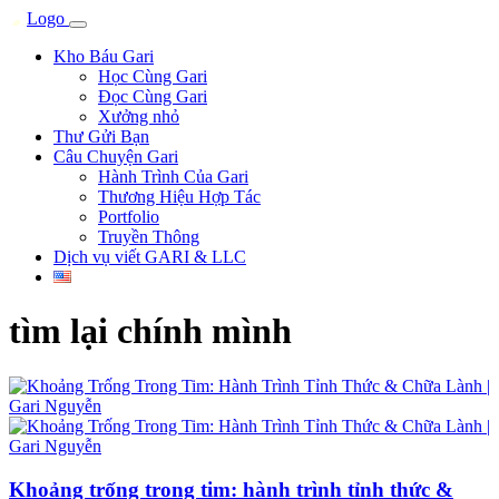
Kho Báu Gari
Học Cùng Gari
Đọc Cùng Gari
Xưởng nhỏ
Thư Gửi Bạn
Câu Chuyện Gari
Hành Trình Của Gari
Thương Hiệu Hợp Tác
Portfolio
Truyền Thông
Dịch vụ viết GARI & LLC
tìm lại chính mình
Khoảng trống trong tim: hành trình tỉnh thức &