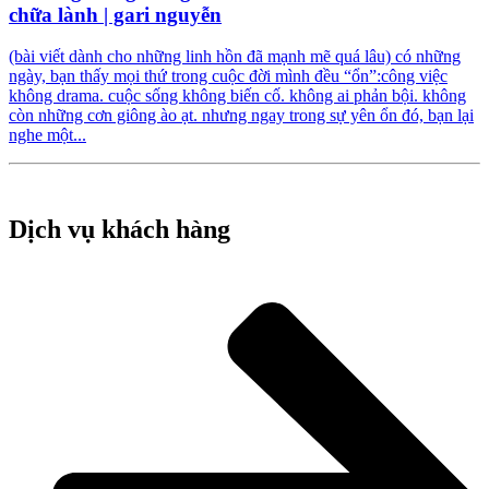
chữa lành | gari nguyễn
(bài viết dành cho những linh hồn đã mạnh mẽ quá lâu) có những
ngày, bạn thấy mọi thứ trong cuộc đời mình đều “ổn”:công việc
không drama. cuộc sống không biến cố. không ai phản bội. không
còn những cơn giông ào ạt. nhưng ngay trong sự yên ổn đó, bạn lại
nghe một...
Dịch vụ khách hàng