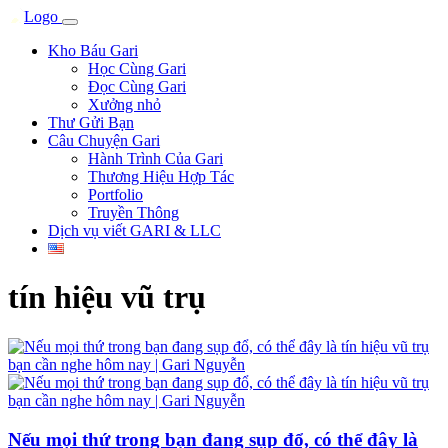
Kho Báu Gari
Học Cùng Gari
Đọc Cùng Gari
Xưởng nhỏ
Thư Gửi Bạn
Câu Chuyện Gari
Hành Trình Của Gari
Thương Hiệu Hợp Tác
Portfolio
Truyền Thông
Dịch vụ viết GARI & LLC
tín hiệu vũ trụ
Nếu mọi thứ trong bạn đang sụp đổ, có thể đây là