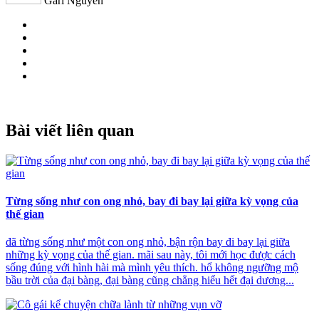
Gari Nguyễn
Bài viết liên quan
Từng sống như con ong nhỏ, bay đi bay lại giữa kỳ vọng của
thế gian
đã từng sống như một con ong nhỏ, bận rộn bay đi bay lại giữa
những kỳ vọng của thế gian. mãi sau này, tôi mới học được cách
sống đúng với hình hài mà mình yêu thích. hổ không ngưỡng mộ
bầu trời của đại bàng, đại bàng cũng chẳng hiểu hết đại dương...