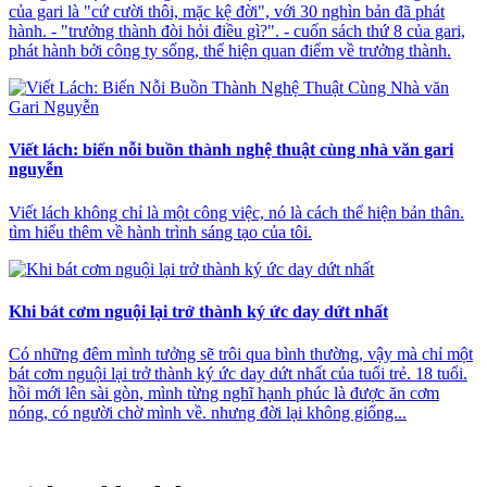
của gari là "cứ cười thôi, mặc kệ đời", với 30 nghìn bản đã phát
hành. - "trưởng thành đòi hỏi điều gì?". - cuốn sách thứ 8 của gari,
phát hành bởi công ty sống, thể hiện quan điểm về trưởng thành.
Viết lách: biến nỗi buồn thành nghệ thuật cùng nhà văn gari
nguyễn
Viết lách không chỉ là một công việc, nó là cách thể hiện bản thân.
tìm hiểu thêm về hành trình sáng tạo của tôi.
Khi bát cơm nguội lại trở thành ký ức day dứt nhất
Có những đêm mình tưởng sẽ trôi qua bình thường, vậy mà chỉ một
bát cơm nguội lại trở thành ký ức day dứt nhất của tuổi trẻ. 18 tuổi.
hồi mới lên sài gòn, mình từng nghĩ hạnh phúc là được ăn cơm
nóng, có người chờ mình về. nhưng đời lại không giống...