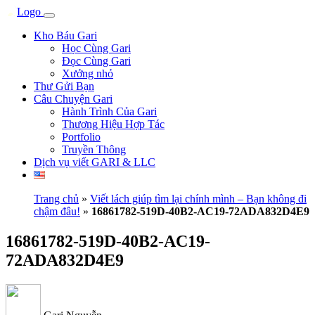
Kho Báu Gari
Học Cùng Gari
Đọc Cùng Gari
Xưởng nhỏ
Thư Gửi Bạn
Câu Chuyện Gari
Hành Trình Của Gari
Thương Hiệu Hợp Tác
Portfolio
Truyền Thông
Dịch vụ viết GARI & LLC
Trang chủ
»
Viết lách giúp tìm lại chính mình – Bạn không đi
chậm đâu!
»
16861782-519D-40B2-AC19-72ADA832D4E9
16861782-519D-40B2-AC19-
72ADA832D4E9