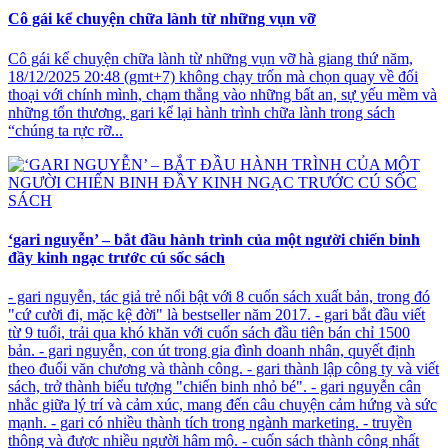
Cô gái kể chuyện chữa lành từ những vụn vỡ
Cô gái kể chuyện chữa lành từ những vụn vỡ hà giang thứ năm,
18/12/2025 20:48 (gmt+7) không chạy trốn mà chọn quay về đối
thoại với chính mình, chạm thẳng vào những bất an, sự yếu mềm và
những tổn thương, gari kể lại hành trình chữa lành trong sách
“chúng ta rực rỡ...
‘gari nguyễn’ – bắt đầu hành trình của một người chiến binh
đầy kinh ngạc trước cú sốc sách
- gari nguyễn, tác giả trẻ nổi bật với 8 cuốn sách xuất bản, trong đó
"cứ cười đi, mặc kệ đời" là bestseller năm 2017. - gari bắt đầu viết
từ 9 tuổi, trải qua khó khăn với cuốn sách đầu tiên bán chỉ 1500
bản. - gari nguyễn, con út trong gia đình doanh nhân, quyết định
theo đuổi văn chương và thành công. - gari thành lập công ty và viết
sách, trở thành biểu tượng "chiến binh nhỏ bé". - gari nguyễn cân
nhắc giữa lý trí và cảm xúc, mang đến câu chuyện cảm hứng và sức
mạnh. - gari có nhiều thành tích trong ngành marketing. - truyền
thông và được nhiều người hâm mộ. - cuốn sách thành công nhất