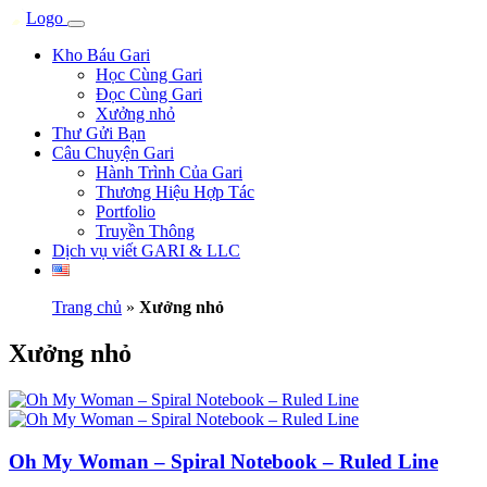
Kho Báu Gari
Học Cùng Gari
Đọc Cùng Gari
Xưởng nhỏ
Thư Gửi Bạn
Câu Chuyện Gari
Hành Trình Của Gari
Thương Hiệu Hợp Tác
Portfolio
Truyền Thông
Dịch vụ viết GARI & LLC
Trang chủ
»
Xưởng nhỏ
Xưởng nhỏ
Oh My Woman – Spiral Notebook – Ruled Line