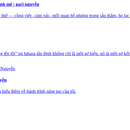
nh mẽ | gari nguyễn
 thứ — công việc, cảm xúc, mối quan hệ.nhưng trong sâu thẳm, họ lại 
tên tôi” tại fahasa tân định không chỉ là một sự kiện. nó là một sự k
uyễn
m hiểu thêm về hành trình sáng tạo của tôi.