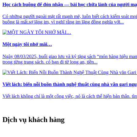
Học cách buông để đón nhận — bài học chữa lành của người mạ
Có những người ngoài mặt rất mạnh mẽ, luôn biết cách kiểm soát mọi
buông là mất.sợ lặng im, vì nghĩ rằng im lặng đồng nghĩa với...
Một ngày tôi nhớ mãi…
Ngày 08/03/2025, buổi giao lưu và ký tặng sách “món hàng hiệu mang 
trong từng trang sách. có bạn đi từ long an, tiền...
Viết lách: biến nỗi buồn thành nghệ thuật cùng nhà văn gari ng
Viết lách không chỉ là một công việc, nó là cách thể hiện bản thân. tì
Dịch vụ khách hàng