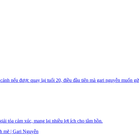
cảnh nếu được quay lại tuổi 20, điều đầu tiên mà gari nguyễn muốn gửi
iải tỏa cảm xúc, mang lại nhiều lợi ích cho tâm hồn.