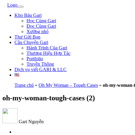
Kho Báu Gari
Học Cùng Gari
Đọc Cùng Gari
Xưởng nhỏ
Thư Gửi Bạn
Câu Chuyện Gari
Hành Trình Của Gari
Thương Hiệu Hợp Tác
Portfolio
Truyền Thông
Dịch vụ viết GARI & LLC
Trang chủ
»
Oh My Woman – Tough Cases
»
oh-my-woman-to
oh-my-woman-tough-cases (2)
Gari Nguyễn