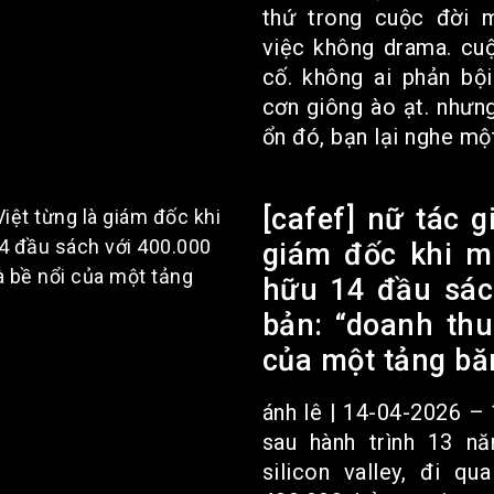
thứ trong cuộc đời m
việc không drama. cu
cố. không ai phản bộ
cơn giông ào ạt. nhưn
ổn đó, bạn lại nghe một
[cafef] nữ tác g
giám đốc khi mớ
hữu 14 đầu sác
bản: “doanh thu
của một tảng bă
ánh lê | 14-04-2026 – 
sau hành trình 13 n
silicon valley, đi q