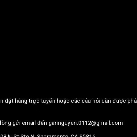
n đặt hàng trực tuyến hoặc các câu hỏi cần được phản 
i lòng gửi email đến garinguyen.0112@gmail.com
2108 N St Ste N, Sacramento, CA 95816