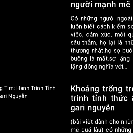
người mạnh mẽ |
Có những người ngoài
luôn biết cách kiểm s
việc, cảm xúc, mối q
sâu thẳm, họ lại là n
thương nhất.họ sợ buôn
buông là mất.sợ lặng 
lặng đồng nghĩa với...
Khoảng trống tr
trình tỉnh thức
gari nguyễn
(bài viết dành cho nhữ
mẽ quá lâu) có những 