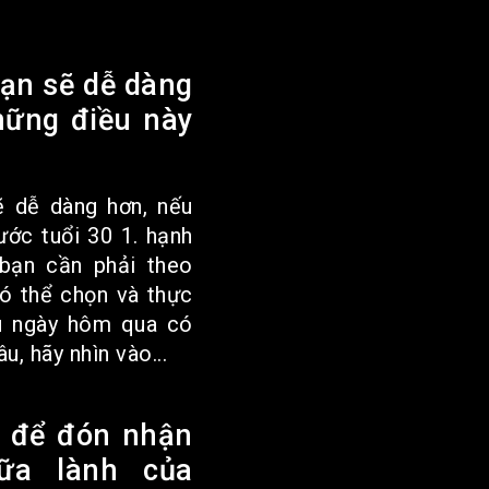
ạn sẽ dễ dàng
hững điều này
 dễ dàng hơn, nếu
ước tuổi 30 1. hạnh
bạn cần phải theo
có thể chọn và thực
ù ngày hôm qua có
u, hãy nhìn vào...
 để đón nhận
ữa lành của