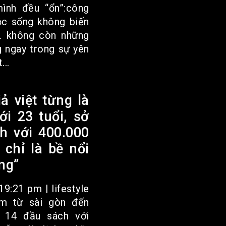
ình đều “ổn”:công
ộc sống không biến
i. không còn những
g ngay trong sự yên
...
iả việt từng là
i 23 tuổi, sở
h với 400.000
 chỉ là bề nổi
ng”
19:21 pm | lifestyle
ăm từ sài gòn đến
ua 14 đầu sách với