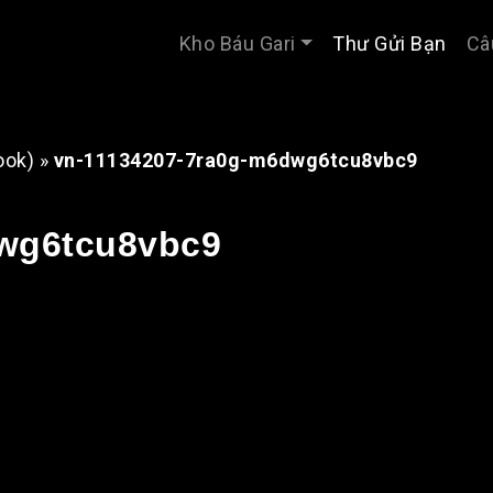
Kho Báu Gari
Thư Gửi Bạn
Câ
ook)
»
vn-11134207-7ra0g-m6dwg6tcu8vbc9
wg6tcu8vbc9