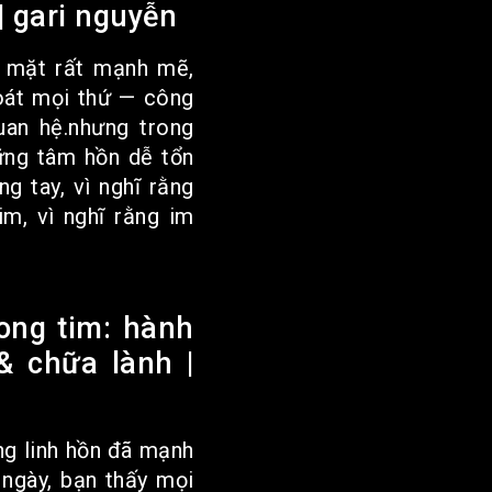
 gari nguyễn
 mặt rất mạnh mẽ,
oát mọi thứ — công
uan hệ.nhưng trong
hững tâm hồn dễ tổn
g tay, vì nghĩ rằng
im, vì nghĩ rằng im
ong tim: hành
 & chữa lành |
ng linh hồn đã mạnh
ngày, bạn thấy mọi