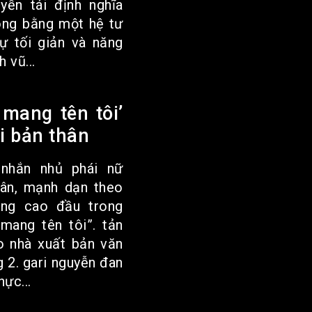
yễn tái định nghĩa
công bằng một hệ tư
ự tối giản và năng
 vũ...
mang tên tôi’
i bản thân
 nhắn nhủ phái nữ
hân, mạnh dạn theo
ng cao đầu trong
mang tên tôi”. tản
o nhà xuất bản văn
g 2. gari nguyễn đan
ực...