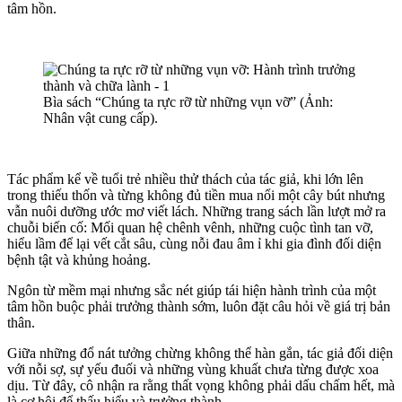
tâm hồn.
Bìa sách “Chúng ta rực rỡ từ những vụn vỡ” (Ảnh:
Nhân vật cung cấp).
Tác phẩm kể về tuổi trẻ nhiều thử thách của tác giả, khi lớn lên
trong thiếu thốn và từng không đủ tiền mua nổi một cây bút nhưng
vẫn nuôi dưỡng ước mơ viết lách. Những trang sách lần lượt mở ra
chuỗi biến cố: Mối quan hệ chênh vênh, những cuộc tình tan vỡ,
hiểu lầm để lại vết cắt sâu, cùng nỗi đau âm ỉ khi gia đình đối diện
bệnh tật và khủng hoảng.
Ngôn từ mềm mại nhưng sắc nét giúp tái hiện hành trình của một
tâm hồn buộc phải trưởng thành sớm, luôn đặt câu hỏi về giá trị bản
thân.
Giữa những đổ nát tưởng chừng không thể hàn gắn, tác giả đối diện
với nỗi sợ, sự yếu đuối và những vùng khuất chưa từng được xoa
dịu. Từ đây, cô nhận ra rằng thất vọng không phải dấu chấm hết, mà
là cơ hội để thấu hiểu và trưởng thành.