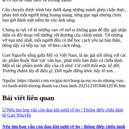
Câu chuyện được trình bày dưới dạng những mảnh ghép chân thực,
phản ánh một người từng hoang mang, từng gục ngã nhưng chưa
bao giờ đánh mất niềm tin vào ánh sáng.
Chúng ta rực rỡ từ những vụn vỡ
mở ra không gian để độc giả nhận
diện và đối thoại với những vết thương của chính mình. Từ những
vỡ vụn nhỏ nhất, mỗi người đều có thể học cách yêu lại bản thân,
đứng dậy và tiếp tục rực rỡ theo cách riêng.
Gari Nguyễn sống giữa Mỹ và Việt Nam, là tác giả nổi tiếng với các
tác phẩm thuộc lĩnh vực văn học, phát triển bản thân và chữa lành.
Một số tác phẩm trước đây của cô như:
Cứ cười thôi mặc kệ đời,
Trưởng thành lấy đi điều gì, Đời ngắn đừng khóc hãy tô son…
Nguồn: https://dantri.com.vn/giai-tri/chung-ta-ruc-ro-tu-nhung-vun-
vo-hanh-trinh-truong-thanh-va-chua-lanh-20251218184632036.htm
Bài viết liên quan
Nếu tim bạn vẫn còn đau khi nghĩ về họ | thông điệp chữa lành