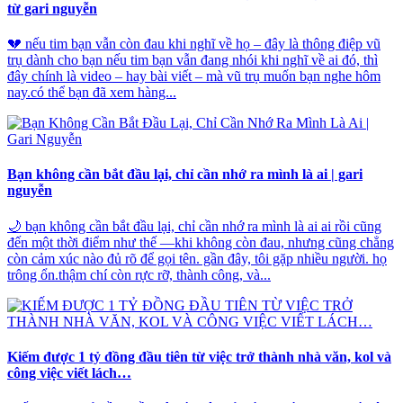
từ gari nguyễn
💔 nếu tim bạn vẫn còn đau khi nghĩ về họ – đây là thông điệp vũ
trụ dành cho bạn nếu tim bạn vẫn đang nhói khi nghĩ về ai đó, thì
đây chính là video – hay bài viết – mà vũ trụ muốn bạn nghe hôm
nay.có thể bạn đã xem hàng...
Bạn không cần bắt đầu lại, chỉ cần nhớ ra mình là ai | gari
nguyễn
🌙 bạn không cần bắt đầu lại, chỉ cần nhớ ra mình là ai ai rồi cũng
đến một thời điểm như thế —khi không còn đau, nhưng cũng chẳng
còn cảm xúc nào đủ rõ để gọi tên. gần đây, tôi gặp nhiều người. họ
trông ổn.thậm chí còn rực rỡ, thành công, và...
Kiếm được 1 tỷ đồng đầu tiên từ việc trở thành nhà văn, kol và
công việc viết lách…