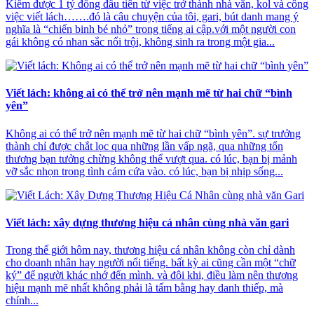
Kiếm được 1 tỷ đồng đầu tiên từ việc trở thành nhà văn, kol và công
việc viết lách…….đó là câu chuyện của tôi, gari, bút danh mang ý
nghĩa là “chiến binh bé nhỏ” trong tiếng ai cập.với một người con
gái không có nhan sắc nổi trội, không sinh ra trong một gia...
Viết lách: không ai có thể trở nên mạnh mẽ từ hai chữ “bình
yên”
Không ai có thể trở nên mạnh mẽ từ hai chữ “bình yên”. sự trưởng
thành chỉ được chắt lọc qua những lần vấp ngã, qua những tổn
thương bạn tưởng chừng không thể vượt qua. có lúc, bạn bị mảnh
vỡ sắc nhọn trong tình cảm cứa vào. có lúc, bạn bị nhịp sống...
Viết lách: xây dựng thương hiệu cá nhân cùng nhà văn gari
Trong thế giới hôm nay, thương hiệu cá nhân không còn chỉ dành
cho doanh nhân hay người nổi tiếng. bất kỳ ai cũng cần một “chữ
ký” để người khác nhớ đến mình. và đôi khi, điều làm nên thương
hiệu mạnh mẽ nhất không phải là tấm bằng hay danh thiếp, mà
chính...