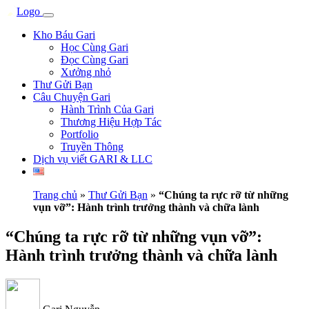
Kho Báu Gari
Học Cùng Gari
Đọc Cùng Gari
Xưởng nhỏ
Thư Gửi Bạn
Câu Chuyện Gari
Hành Trình Của Gari
Thương Hiệu Hợp Tác
Portfolio
Truyền Thông
Dịch vụ viết GARI & LLC
Trang chủ
»
Thư Gửi Bạn
»
“Chúng ta rực rỡ từ những
vụn vỡ”: Hành trình trưởng thành và chữa lành
“Chúng ta rực rỡ từ những vụn vỡ”:
Hành trình trưởng thành và chữa lành