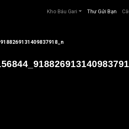
Kho Báu Gari
Thư Gửi Bạn
Câ
_9188269131409837918_n
156844_91882691314098379