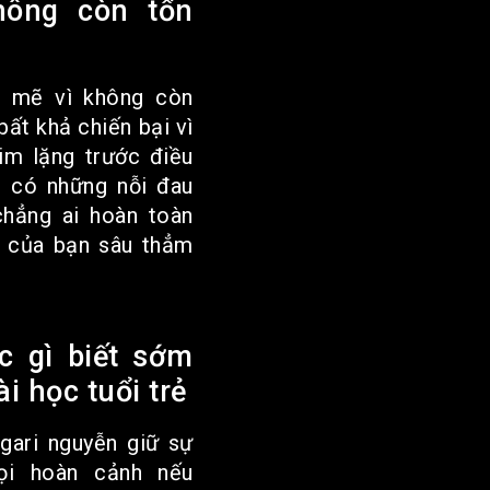
ông còn tổn
 mẽ vì không còn
bất khả chiến bại vì
im lặng trước điều
. có những nỗi đau
chẳng ai hoàn toàn
 của bạn sâu thẳm
c gì biết sớm
ài học tuổi trẻ
 gari nguyễn giữ sự
ọi hoàn cảnh nếu