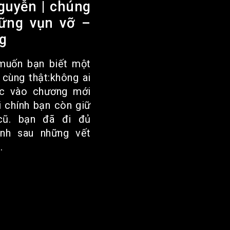
nguyễn | chúng
hững vụn vỡ –
g
 muốn bạn biết một
 cùng thật:không ai
c vào chương mới
i chính bạn còn giữ
cũ. bạn đã đi đủ
ành sau những vết
.