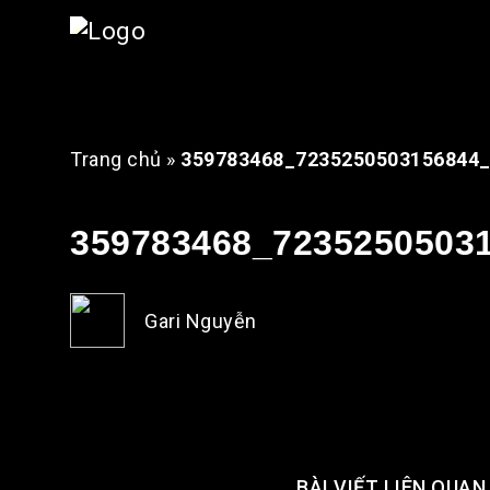
Trang chủ
»
359783468_7235250503156844
359783468_7235250503
Gari Nguyễn
BÀI VIẾT LIÊN QUAN