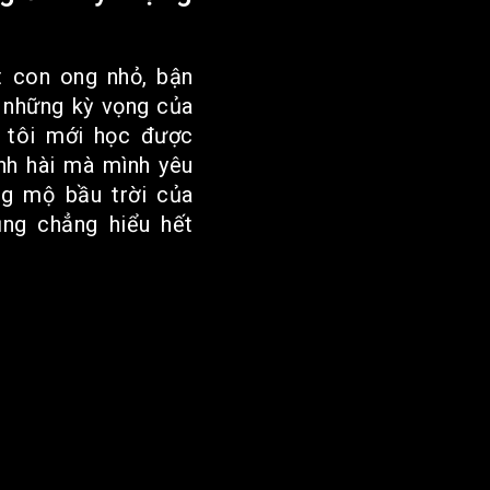
 con ong nhỏ, bận
a những kỳ vọng của
, tôi mới học được
nh hài mà mình yêu
ng mộ bầu trời của
ũng chẳng hiểu hết