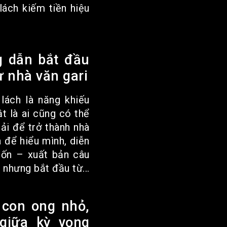
 lách kiếm tiền hiệu
g dẫn bắt đầu
ừ nhà văn gari
 lách là năng khiếu
t là ai cũng có thể
hải để trở thành nhà
à để hiểu mình, diễn
uốn – xuất bản câu
 nhưng bắt đầu từ...
con ong nhỏ,
 giữa kỳ vọng