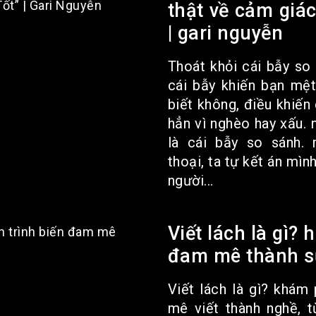
thật về cảm giác
| gari nguyễn
Thoát khỏi cái bẫy so
cái bẫy khiến bạn mệ
biết không, điều khiến
hẳn vì nghèo hay xấu. 
là cái bẫy so sánh.
thoại, ta tự kết án mìn
người...
Viết lách là gì? 
đam mê thành s
Viết lách là gì? khám
mê viết thành nghề, t