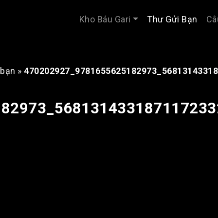
Kho Báu Gari
Thư Gửi Bạn
Câ
 bạn
»
470202927_9781655625182973_56813143318
182973_568131433187117233