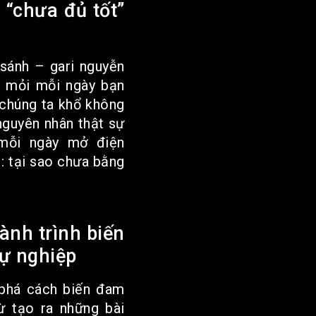
 “chưa đủ tốt”
 sánh – gari nguyễn
t mỏi mỗi ngày bạn
 chúng ta khổ không
nguyên nhân thật sự
 mỗi ngày mở điện
h: tại sao chưa bằng
hành trình biến
ự nghiệp
 phá cách biến đam
ừ tạo ra những bài