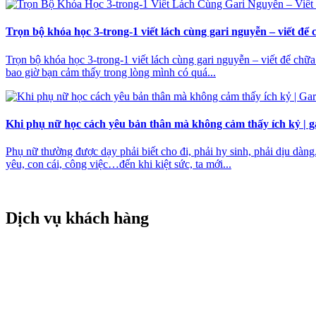
Trọn bộ khóa học 3-trong-1 viết lách cùng gari nguyễn – viết đ
Trọn bộ khóa học 3-trong-1 viết lách cùng gari nguyễn – viết để chữ
bao giờ bạn cảm thấy trong lòng mình có quá...
Khi phụ nữ học cách yêu bản thân mà không cảm thấy ích kỷ | g
Phụ nữ thường được dạy phải biết cho đi, phải hy sinh, phải dịu dàng
yêu, con cái, công việc…đến khi kiệt sức, ta mới...
Dịch vụ khách hàng