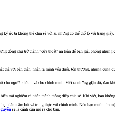
g ký ức ta không thể chia sẻ với ai, nhưng có thể thổ lộ với trang giấ
hững dòng chữ trở thành “cửa thoát” an toàn để bạn giải phóng những 
 thật thà với bản thân, nhận ra mình yếu đuối, tổn thương, nhưng cũng 
 thứ cho người khác – và cho chính mình. Viết ra những giận dữ, đau k
iến trải nghiệm cá nhân thành thông điệp chia sẻ. Khi viết, bạn khôn
là bạn dám cầm bút và trung thực với chính mình. Nếu bạn muốn tìm mộ
Nguyễn
sẽ là cánh cửa mở ra cho bạn.