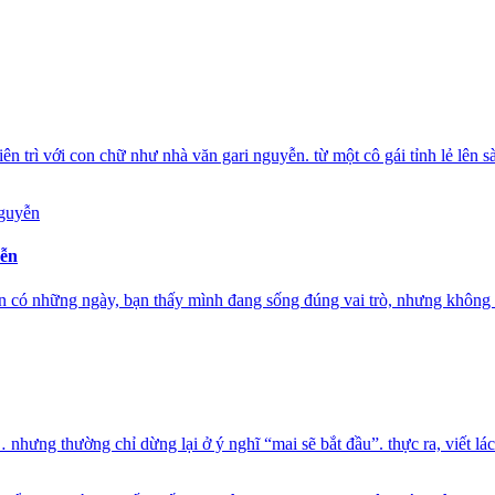
ên trì với con chữ như nhà văn gari nguyễn. từ một cô gái tỉnh lẻ lên s
yễn
n có những ngày, bạn thấy mình đang sống đúng vai trò, nhưng không 
 nhưng thường chỉ dừng lại ở ý nghĩ “mai sẽ bắt đầu”. thực ra, viết lá