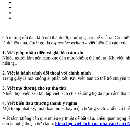
Có những nỗi đau khó nói thành lời, nhưng lại có thể viết ra. Có nhữn
lành hiệu quả, được gọi là
expressive writing
– viết biểu đạt cảm xúc.
1. Viết giúp nhận diện và giải tỏa cảm xúc
Nhiều người kìm nén cảm xúc đến mức không thể nói ra. Khi viết, n
hiện tại.
2. Viết là hành trình đối thoại với chính mình
Trang giấy là nơi không ai phán xét. Khi viết, bạn có thể trò chuyện
3. Viết mở đường cho sự tha thứ
Nhiều học viên sau khi tập viết lách chia sẻ rằng họ đã học cách tha
4. Viết biến đau thương thành ý nghĩa
Một trang nhật ký, một đoạn note, hay một chương sách… đều có thể b
Viết lách không cần quá nhiều kỹ thuật để bắt đầu. Điều quan trọng 
còn là nghệ thuật chữa lành,
khóa học viết lách của nhà văn Gari 