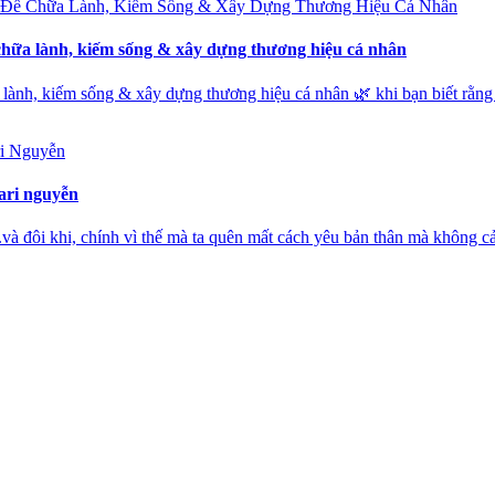
ể chữa lành, kiếm sống & xây dựng thương hiệu cá nhân
a lành, kiếm sống & xây dựng thương hiệu cá nhân 🌿 khi bạn biết rằng 
ari nguyễn
.và đôi khi, chính vì thế mà ta quên mất cách yêu bản thân mà không cảm