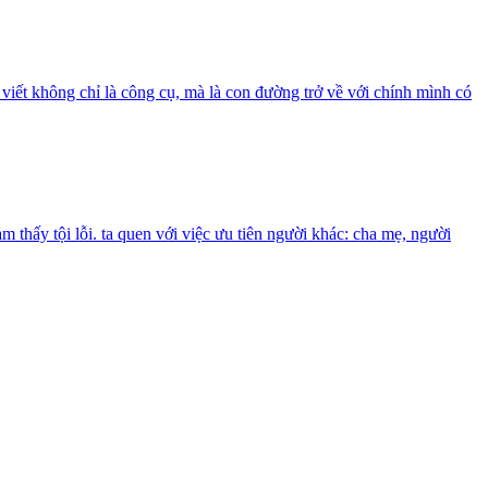
viết không chỉ là công cụ, mà là con đường trở về với chính mình có
 thấy tội lỗi. ta quen với việc ưu tiên người khác: cha mẹ, người