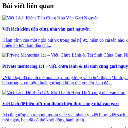
Bài viết liên quan
Viết lách kiếm tiền cùng nhà văn gari nguyễn
Hành trình của một ngòi bút 9x trong thế hệ 9x, hiếm có cái tên nào ki
nhiều áp lực. ban đầu chỉ...
Private mentoring 1:1 – viết, chữa lành & tái sinh cùng gari ngu
🌙 khi bạn đã mạnh mẽ quá lâu, nhưng lòng vẫn chưa thật sự bình yê
bên trong – có một khoảng trống không thể gọi tên. bạn đã...
Viết lách để biến ước mơ thành hiện thực cùng nhà văn gari
Ai cũng từng ấp ủ mong muốn viết: viết nhật ký, viết blog, viết sách…
mỗi ngày, bạn đã có thể khởi động hành trình...