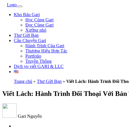
Kho Báu Gari
Học Cùng Gari
Đọc Cùng Gari
Xưởng nhỏ
Thư Gửi Bạn
Câu Chuyện Gari
Hành Trình Của Gari
Thương Hiệu Hợp Tác
Portfolio
Truyền Thông
Dịch vụ viết GARI & LLC
Trang chủ
»
Thư Gửi Bạn
»
Viết Lách: Hành Trình Đối Tho
Viết Lách: Hành Trình Đối Thoại Với Bản
Gari Nguyễn